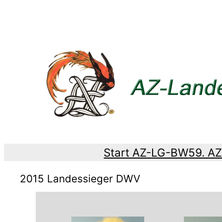
Zum
Inhalt
springen
Start AZ-LG-BW
59. A
2015 Landessieger DWV