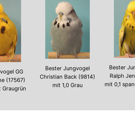
Bester Ju
Bester Jungvogel
tvogel GG
Ralph Jen
Christian Back (9814)
ne (17567)
mit 0,1 spa
mit 1,0 Grau
mt Graugrün