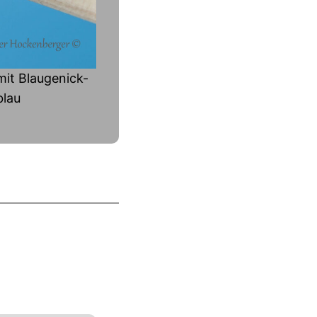
mit Blaugenick-
blau