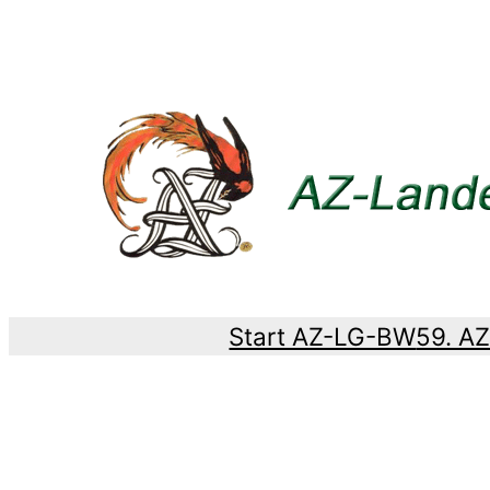
Zum
Inhalt
springen
Start AZ-LG-BW
59. A