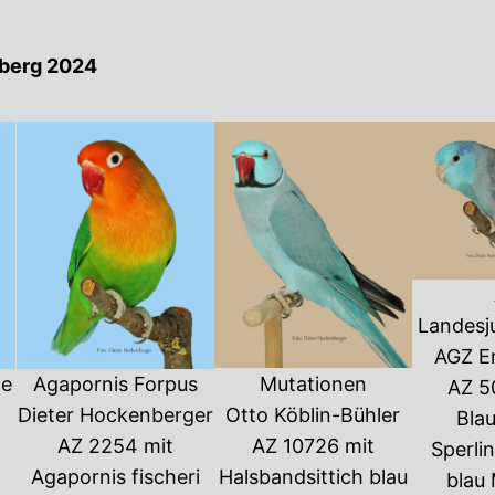
berg 2024
Landesj
AGZ Em
he
Agapornis Forpus
Mutationen
AZ 5
Dieter Hockenberger
Otto Köblin-Bühler
Bla
AZ 2254 mit
AZ 10726 mit
Sperli
Agapornis fischeri
Halsbandsittich blau
blau