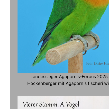
Landessieger Agapornis-Forpus 2025 
Hockenberger mit Agapornis fischeri wi