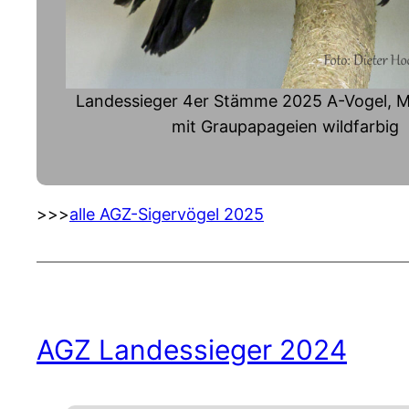
Landessieger 4er Stämme 2025 A-Vogel, M
mit Graupapageien wildfarbig
>>>
alle AGZ-Sigervögel 2025
AGZ Landessieger 2024