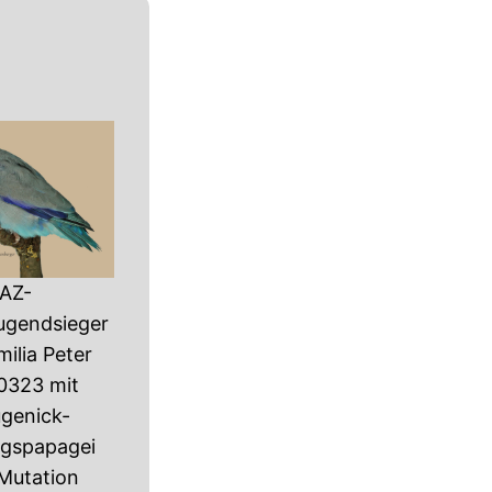
AZ-
ugendsieger
ilia Peter
0323 mit
ugenick-
ngspapagei
 Mutation