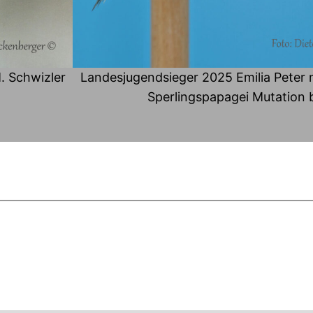
. Schwizler
Landesjugendsieger 2025 Emilia Peter 
Sperlingspapagei Mutation 