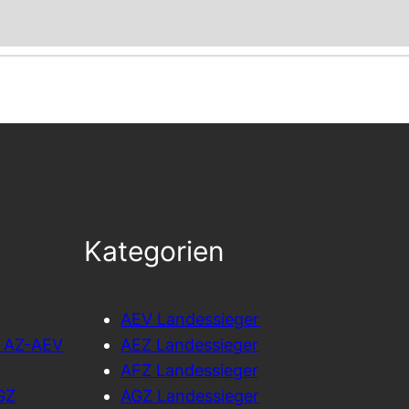
Kategorien
AEV Landessieger
l AZ-AEV
AEZ Landessieger
AFZ Landessieger
GZ
AGZ Landessieger