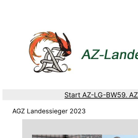
Zum
Inhalt
springen
Start AZ-LG-BW
59. A
AGZ Landessieger 2023