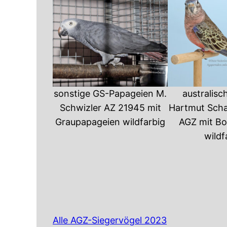
sonstige GS-Papageien M.
australisc
Schwizler AZ 21945 mit
Hartmut Scha
Graupapageien wildfarbig
AGZ mit Bo
wildf
Alle AGZ-Siegervöge
l
2
0
2
3