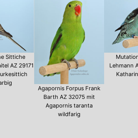
he Sittiche
Mutatio
itel AZ 29171
Lehmann A
urkesittich
Katharin
arbig
Agapornis Forpus Frank
Barth AZ 32075 mit
Agapornis taranta
wildfarig