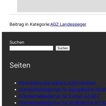
Beitrag in Kategorie:
AGZ Landessieger
Suchen
Suchen
Seiten
Downloads und weitere Informationen
Gremiumsdelegierter für Europäische Vöge
Gremiumsdelegierter für Exoten AZ-AEZ
Gremiumsdelegierter für Großsittiche AZ-A