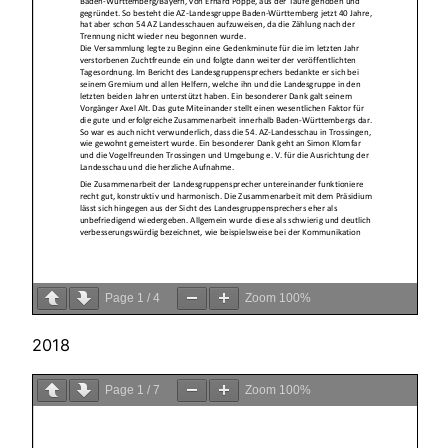
Page
1
/
4
Zoom
100%
2018
Page
1
/
7
Zoom
100%