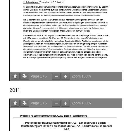
Page
1
/
5
Zoom
100%
2011
Page
1
/
5
Zoom
100%