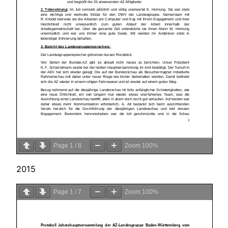
Page
1
/
8
Zoom
100%
2015
Page
1
/
7
Zoom
100%