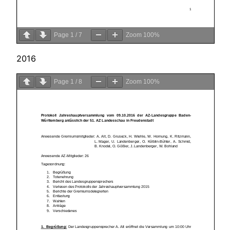
Page
1
/
7
Zoom
100%
2016
Page
1
/
8
Zoom
100%