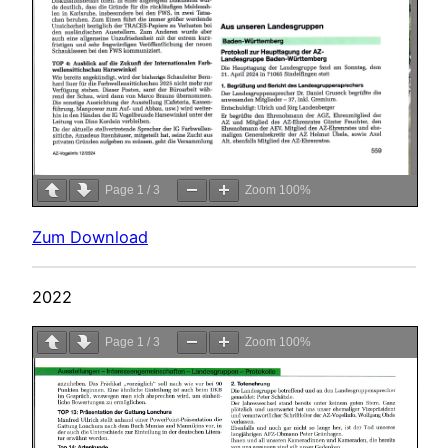
Page
1
/
3
Zoom
100%
Zum Download
2022
Page
1
/
3
Zoom
100%