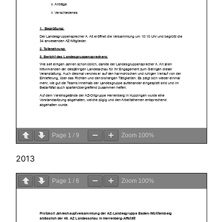
Page
1
/
9
Zoom
100%
2013
Page
1
/
6
Zoom
100%