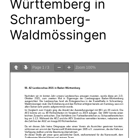
Württemberg in
Schramberg-
Waldmössingen
Page
1
/
3
Zoom
100%