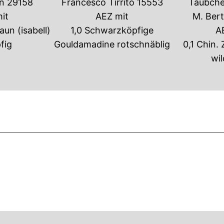
in 29158
Francesco Tirrito 15553
Täubch
it
AEZ mit
M. Ber
aun (isabell)
1,0 Schwarzköpfige
A
fig
Gouldamadine rotschnäblig
0,1 Chin.
wil