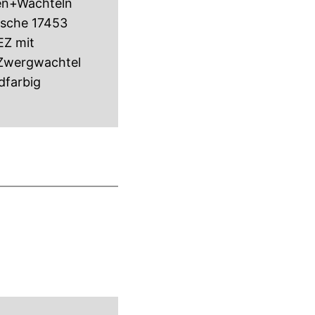
en+Wachteln
tsche 17453
EZ mit
 Zwergwachtel
dfarbig