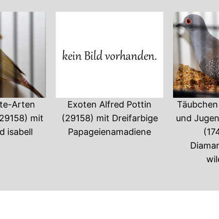
te-Arten
Exoten Alfred Pottin
Täubchen
(29158) mit
(29158) mit Dreifarbige
und Jugen
d isabell
Papageienamadiene
(17
Diama
wil