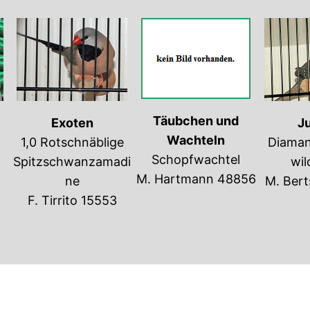
Täubchen und
Exoten
J
Wachteln
1,0 Rotschnäblige
Diaman
Schopfwachtel
Spitzschwanzamadi
wil
M. Hartmann 48856
ne
M. Ber
F. Tirrito 15553