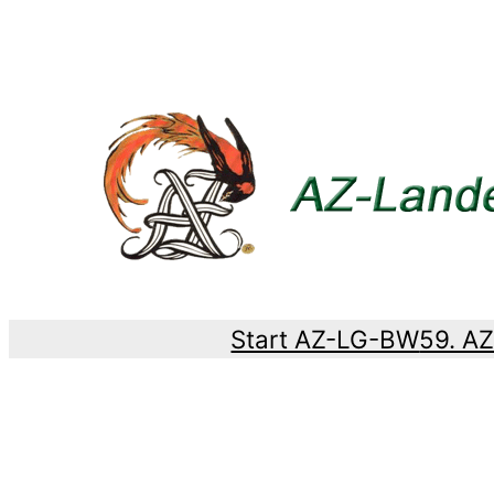
Zum
Inhalt
springen
Start AZ-LG-BW
59. A