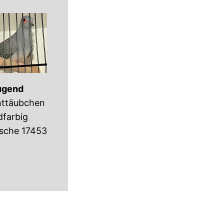
ugend
ttäubchen
dfarbig
tsche 17453