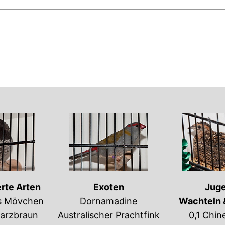
rte Arten
Exoten
Jug
s Mövchen
Dornamadine
Wachteln 
arzbraun
Australischer Prachtfink
0,1 Chin