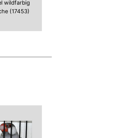
 wildfarbig
che (17453)