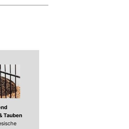
end
& Tauben
esische