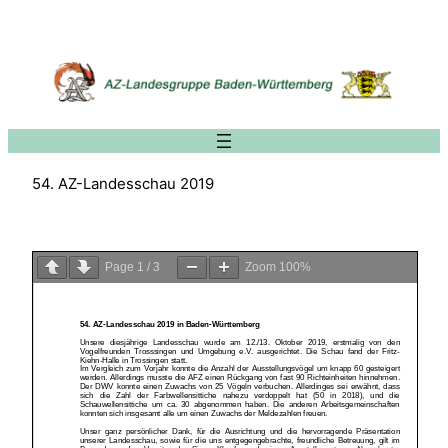
Zum
Inhalt
springen
54. AZ-Landesschau 2019
Page
1
/
3
Zoom
100%