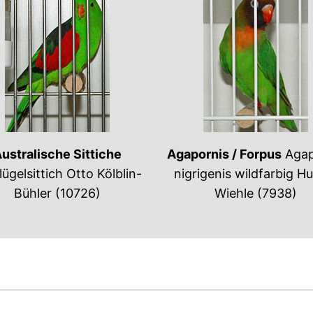
ustralische Sittiche
Agapornis / Forpus
Agap
lügelsittich Otto Kölblin-
nigrigenis wildfarbig H
Bühler (10726)
Wiehle (7938)