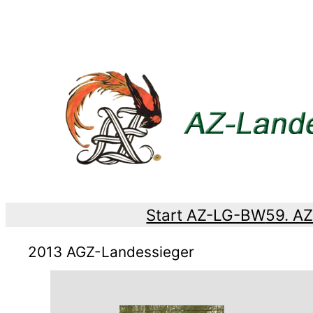
Zum
Inhalt
springen
Start AZ-LG-BW
59. A
2013 AGZ-Landessieger